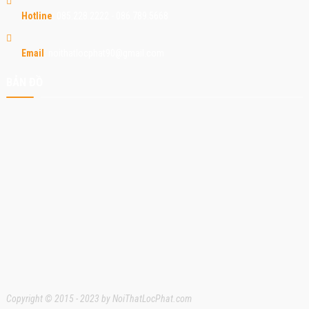
Hotline
: 085.228.2222 - 086.789.5668
Email
: noithatlocphat90@gmail.com
BẢN ĐỒ
Copyright © 2015 - 2023 by NoiThatLocPhat.com