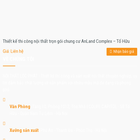
Thiết kế thi công nội thất trọn gói chung cư AnLand Complex – Tố Hữu
Giá: Liên hệ
Nhận báo giá
VỀ CHÚNG TÔI
NỘI THẤT LỘC PHÁT - Thiết kế thi công và sản xuất nội thất chuyên nghiệp, uy
tín đảm bảo chất lượng về sản phẩm với nhiều mẫu mã đa dạng và phong
phú.
Văn Phòng
: Tầng 10, Phòng 1012, Tòa Nhà ECOLIFE CAPITOL - 58 Tố
Hữu - Quận Nam Từ Liêm - Hà Nội.
Xưởng sản xuất
: Phú An - Thanh Đa - Phúc Thọ - Hà Nội.