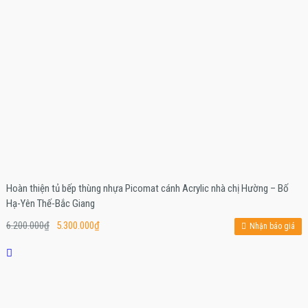
Hoàn thiện tủ bếp thùng nhựa Picomat cánh Acrylic nhà chị Hường – Bố
Hạ-Yên Thế-Bắc Giang
6.200.000
₫
5.300.000
₫
Nhận báo giá