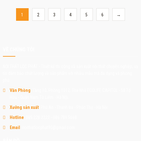
1
2
3
4
5
6
→
VỀ CHÚNG TÔI
NỘI THẤT LỘC PHÁT - Thiết kế thi công và sản xuất nội thất chuyên nghiệp, uy
tín đảm bảo chất lượng về sản phẩm với nhiều mẫu mã đa dạng và phong
phú.
Văn Phòng
: Tầng 10, Phòng 1012, Tòa Nhà ECOLIFE CAPITOL - 58 Tố
Hữu - Quận Nam Từ Liêm - Hà Nội.
Xưởng sản xuất
: Phú An - Thanh Đa - Phúc Thọ - Hà Nội.
Hotline
: 085.228.2222 - 086.789.5668
Email
: noithatlocphat90@gmail.com
BẢN ĐỒ