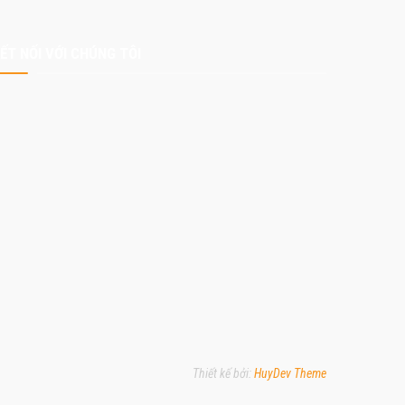
ẾT NỐI VỚI CHÚNG TÔI
Thiết kế bởi:
HuyDev Theme