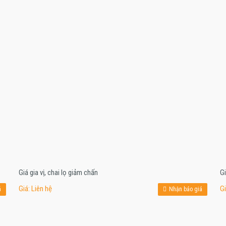
Giá gia vị, chai lọ giảm chấn
Gi
Giá: Liên hệ
Gi
á
Nhận báo giá