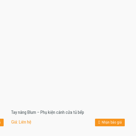
Tay nâng Blum – Phụ kiện cánh cửa tủ bếp
Giá: Liên hệ
á
Nhận báo giá