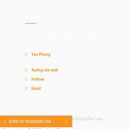
VỀ CHÚNG TÔI
NỘI THẤT LỘC PHÁT - Thiết kế thi công và sản xuất nội thất chuy
nghiệp, uy tín đảm bảo chất lượng về sản phẩm với nhiều mẫu 
đa dạng và phong phú.
Văn Phòng
: Tầng 10, Phòng 1012, Tòa Nhà ECOLIFE CAPITO
- 58 Tố Hữu - Quận Nam Từ Liêm - Hà Nội.
Xưởng sản xuất
: Phú An - Thanh Đa - Phúc Thọ - Hà Nội.
Hotline
: 085.228.2222 - 086.789.5668
Email
: noithatlocphat90@gmail.com
Copyright © 2015 - 2023 by NoiThatLocPhat.com
ĐĂNG KÝ NHẬN BÁO GIÁ