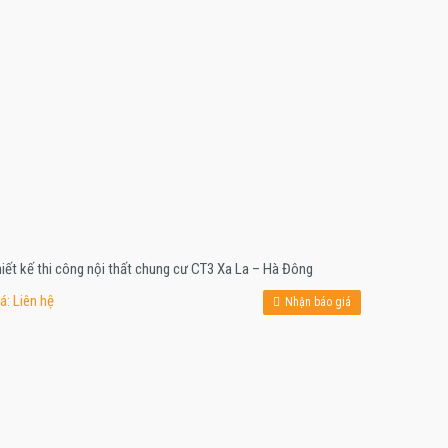
iết kế thi công nội thất chung cư CT3 Xa La – Hà Đông
á: Liên hệ
Nhận báo giá