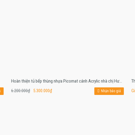
Hoàn thiện tủ bếp thùng nhựa Picomat cánh Acrylic nhà chị Hường – Bố Hạ-Yên Thế-Bắc Giang
Th
6.200.000
₫
5.300.000
₫
Gi
á
Nhận báo giá