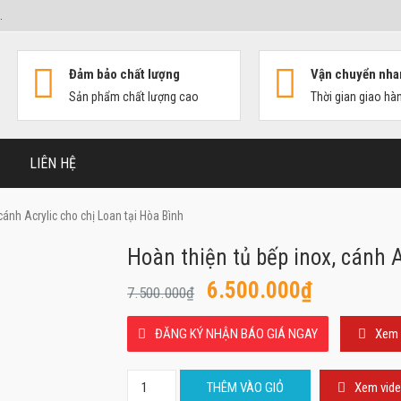
.
Đảm bảo chất lượng
Vận chuyển nha
Sản phẩm chất lượng cao
Thời gian giao hà
LIÊN HỆ
cánh Acrylic cho chị Loan tại Hòa Bình
Hoàn thiện tủ bếp inox, cánh A
6.500.000
₫
7.500.000
₫
ĐĂNG KÝ NHẬN BÁO GIÁ NGAY
Xem 
Số
THÊM VÀO GIỎ
Xem vid
lượng