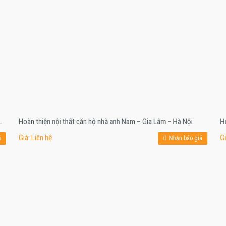
hương tại Bắc Cầu – Long Biên – Hà Nội
Hoàn thiện nội thất căn hộ nhà anh Nam – Gia Lâm – Hà Nội
Ho
Giá: Liên hệ
Gi
á
Nhận báo giá