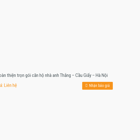
àn thiện trọn gói căn hộ nhà anh Thắng – Cầu Giấy – Hà Nội
á: Liên hệ
Nhận báo giá