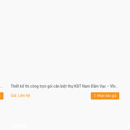
Thiết kế thi công tủ bếp và vách kệ tivi nhà chú Chiến – NƠ 1B Linh Đàm
Thiết kế thi công trọn gói căn biệt thự KĐT Nam Đầm Vạc – Vĩnh Yên
Giá: Liên hệ
á
Nhận báo giá
BẢN ĐỒ
K